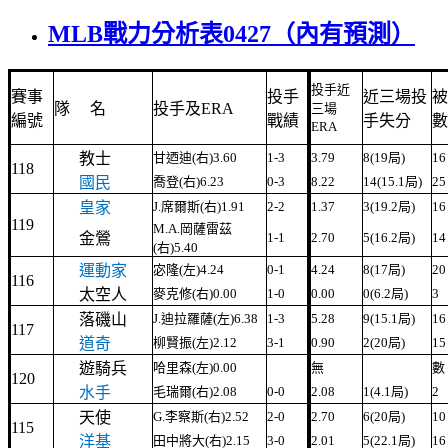
MLB戰力分析表0427（內有預測）
投手近
賽事
投手
近三場投
被
隊
名
投手及ERA
三場
編號
戰績
手失分
數
ERA
教士
甘迺迪(右)3.60
1-3
3.79
8(19局)
16
118
國民
喬登(右)6.23
0-3
8.22
14(15.1局)
25
皇家
J.席爾斯(右)1.91
2-2
1.37
3(19.2局)
16
119
M.A.岡薩雷茲
金鶯
1-1
2.70
5(16.2局)
14
(右)5.40
運動家
宓隆(左)4.24
0-1
4.24
8(17局)
20
116
太空人
麥克修(右)0.00
1-0
0.00
0(6.2局)
3
落磯山
J.迪拉羅薩(左)6.38
1-3
5.28
9(15.1局)
16
117
道奇
柳賢振(左)2.12
3-1
0.90
2(20局)
15
遊騎兵
哈里森(左)0.00
無
數
120
水手
毛瑞爾(右)2.08
0-0
2.08
1(4.1局)
2
天使
G.李察斯(右)2.52
2-0
2.70
6(20局)
10
115
洋基
田中將大(右)2.15
3-0
2.01
5(22.1局)
16