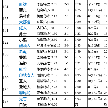
紅襪
李斯特(左)2.67
2-3
2.79
6(19.1局)
24
131
藍鳥
迪奇(右)5.90
1-3
6.75
13(17.1局)
19
馬林魚
柯爾勒(右)2.13
2-1
1.86
4(19.1局)
11
135
大都會
D.基(右)3.58
1-1
2.89
6(18.2局)
15
紅人
古托(右)1.38
2-2
1.08
3(25局)
11
121
勇士
特賀嵐(右)1.80
2-1
1.23
3(22局)
18
小熊
哈梅爾(右)2.60
3-1
3.00
7(21局)
12
122
釀酒人
W.波洛塔(右)2.19
3-0
1.83
4(19.2局)
16
老虎
維蘭德(右)2.18
3-1
1.89
4(19局)
22
133
雙城
吉普森(右)3.63
3-1
4.15
8(17.1局)
19
海盜
沃奎茲(右)1.93
1-1
2.21
5(20.1局)
17
136
紅雀
維恩萊特(右)1.46
4-1
1.57
4(23局)
13
印地安人
薩拉扎(右)7.85
0-3
9.95
14(12.2局)
19
130
巨人
渥格森(右)7.71
0-1
7.30
10(12.1局)
17
費城人
柏奈特(右)2.73
0-1
2.00
4(18局)
14
134
響尾蛇
麥卡錫(右)6.23
0-4
5.09
10(17.2局)
24
光芒
普萊斯(左)4.04
3-1
4.03
10(22.1局)
20
137
白襪
卡羅爾(右)0.00
無
數