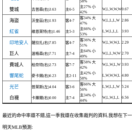
58%
主27% 小
雙城
W,L,W,W,W
0.67
吉普森(右)3.63
主6-5
42%
客34% 大
海盜
W,L,L,L,W
2.86
沃奎茲(右)1.93
客4-7
47%
主66% 小
紅雀
L,W,L,L,L
3.93
維恩萊特(右)1.46
主5-3
53%
客36% 大
印地安人
W,L,W,W,L
2.29
薩拉扎(右)7.85
客4-7
51%
主64% 小
巨人
W,L,L,W,W
2.70
渥格森(右)7.71
主7-4
49%
客58% 大
費城人
W,L,W,L,W
3.93
柏奈特(右)2.73
客7-7
42%
主42% 小
響尾蛇
L,W,W,W,L
4.80
麥卡錫(右)6.23
主2-11
58%
客66% 大
光芒
L,W,L,L,W
5.24
普萊斯(左)4.04
客3-6
56%
主34% 小
白襪
W,L,W,L,L
6.56
卡羅爾(右)0.00
主7-4
44%
最近的命中率還不錯,這一季我還在收集裁判的資料,我想在下一
明天MLB預測: