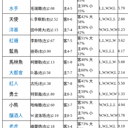
65%
主39% 小
水手
L,L,W,W,L
5.79
毛瑞爾(右)2.08
主4-5
35%
客42% 大
天使
L,W,W,L,L
2.66
G.李察斯(右)2.52
客8-6
58%
主58% 小
洋基
W,W,L,W,W
1.23
田中將大(右)2.15
主7-4
42%
客51% 大
紅襪
L,L,W,L,W
3.62
李斯特(左)2.67
客7-5
67%
主49% 小
藍鳥
L,W,L,L,L
6.17
迪奇(右)5.90
主4-7
33%
客40% 大
馬林魚
L,W,L,L,W
5.68
柯爾勒(右)2.13
客1-9
43%
主60% 小
大都會
L,W,W,W,L
2.14
D.基(右)3.58
主7-7
57%
客41% 大
紅人
L,W,W,W,L
5.50
古托(右)1.38
客7-8
50%
主59% 小
勇士
L,W,L,W,W
1.33
特賀嵐(右)1.80
主8-3
50%
客30% 大
小熊
W,W,L,L,L
4.94
哈梅爾(右)2.60
客2-7
51%
主70% 小
釀酒人
W,W,L,W,W
3.78
W.波洛塔(右)2.19
主8-5
49%
客73% 大
老虎
L,W,L,W,L
9.19
維蘭德(右)2.18
客3-4