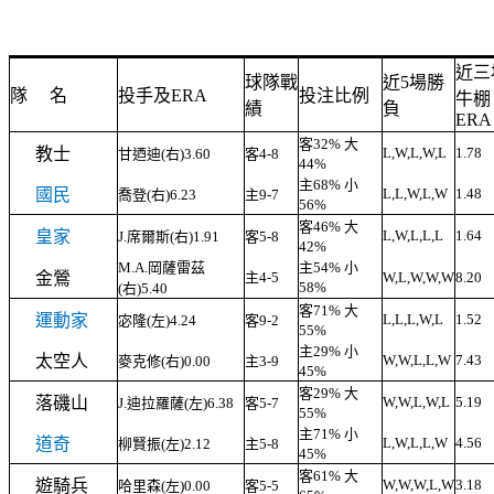
近三
球隊戰
近5場勝
隊
名
投手及ERA
投注比例
牛棚
績
負
ERA
客32% 大
教士
L,W,L,W,L
1.78
甘迺迪(右)3.60
客4-8
44%
主68% 小
國民
L,L,W,L,W
1.48
喬登(右)6.23
主9-7
56%
客46% 大
皇家
L,W,L,L,L
1.64
J.席爾斯(右)1.91
客5-8
42%
M.A.岡薩雷茲
主54% 小
金鶯
主4-5
W,L,W,W,W
8.20
58%
(右)5.40
客71% 大
運動家
L,L,L,W,L
1.52
宓隆(左)4.24
客9-2
55%
主29% 小
太空人
W,W,L,L,W
7.43
麥克修(右)0.00
主3-9
45%
客29% 大
落磯山
W,W,L,W,L
5.19
J.迪拉羅薩(左)6.38
客5-7
55%
主71% 小
道奇
L,W,L,L,W
4.56
柳賢振(左)2.12
主5-8
45%
客61% 大
遊騎兵
W,W,W,L,W
3.18
哈里森(左)0.00
客5-5