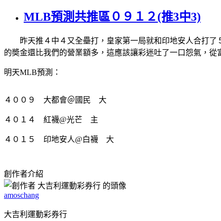
MLB預測共推區０９１２(推3中3)
昨天推４中４又全壘打，皇家第一局就和印地安人合打了５
的奬金還比我們的營業額多，這應該讓彩迷吐了一口怨氣，從
明天MLB預測：
４００９ 大都會＠國民 大
４０１４ 紅襪@光芒 主
４０１５ 印地安人@白襪 大
創作者介紹
amoschang
大吉利運動彩券行