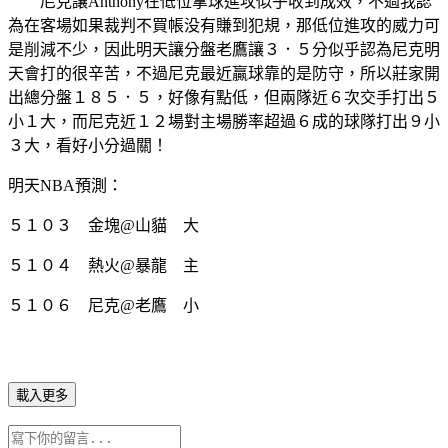
尼克讓Anthony在低位拿球進攻似乎收到成效，不過我認
為在客場如果裁判不買帳没有賺到犯規，那低位進攻的威力可
是削減不少，因此明天讓分盤老鷹讓３．５分似乎認為尼克明
天會打的很辛苦，不過尼克最近贏球靠的是防守，所以莊家開
出總分盤１８５．５，好像有點低，但兩隊近６次交手打出５
小１大，而尼克近１２場對主場勝率超過６成的球隊打出９小
３大，看好小分過關！
明天NBA預測：
５１０３ 金塊@山貓 大
５１０４ 熱火@暴龍 主
５１０６ 尼克@老鷹 小
載入更多