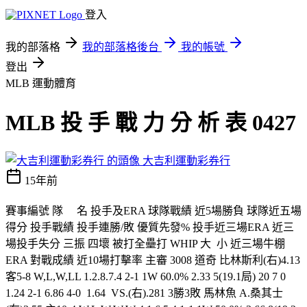
登入
我的部落格
我的部落格後台
我的帳號
登出
MLB
運動體育
MLB 投 手 戰 力 分 析 表 0427
大吉利運動彩券行
15年前
賽事編號 隊 名 投手及ERA 球隊戰績 近5場勝負 球隊近五場
得分 投手戰績 投手連勝/敗 優質先發% 投手近三場ERA 近三
場投手失分 三振 四壞 被打全壘打 WHIP 大 小 近三場牛棚
ERA 對戰成績 近10場打擊率 主審 3008 道奇 比林斯利(右)4.13
客5-8 W,L,W,LL 1.2.8.7.4 2-1 1W 60.0% 2.33 5(19.1局) 20 7 0
1.24 2-1 6.86 4-0 1.64 VS.(右).281 3勝3敗 馬林魚 A.桑其士