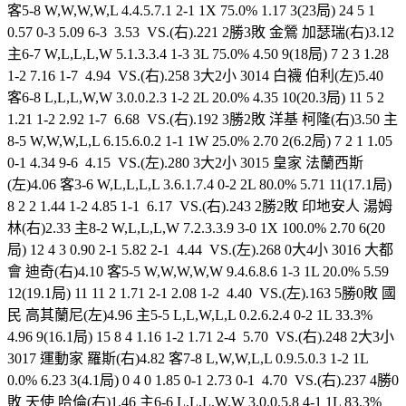
客5-8 W,W,W,W,L 4.4.5.7.1 2-1 1X 75.0% 1.17 3(23局) 24 5 1
0.57 0-3 5.09 6-3 3.53 VS.(右).221 2勝3敗 金鶯 加瑟瑞(右)3.12
主6-7 W,L,L,L,W 5.1.3.3.4 1-3 3L 75.0% 4.50 9(18局) 7 2 3 1.28
1-2 7.16 1-7 4.94 VS.(右).258 3大2小 3014 白襪 伯利(左)5.40
客6-8 L,L,L,W,W 3.0.0.2.3 1-2 2L 20.0% 4.35 10(20.3局) 11 5 2
1.21 1-2 2.92 1-7 6.68 VS.(右).192 3勝2敗 洋基 柯隆(右)3.50 主
8-5 W,W,W,L,L 6.15.6.0.2 1-1 1W 25.0% 2.70 2(6.2局) 7 2 1 1.05
0-1 4.34 9-6 4.15 VS.(左).280 3大2小 3015 皇家 法蘭西斯
(左)4.06 客3-6 W,L,L,L,L 3.6.1.7.4 0-2 2L 80.0% 5.71 11(17.1局)
8 2 2 1.44 1-2 4.85 1-1 6.17 VS.(右).243 2勝2敗 印地安人 湯姆
林(右)2.33 主8-2 W,L,L,L,W 7.2.3.3.9 3-0 1X 100.0% 2.70 6(20
局) 12 4 3 0.90 2-1 5.82 2-1 4.44 VS.(左).268 0大4小 3016 大都
會 迪奇(右)4.10 客5-5 W,W,W,W,W 9.4.6.8.6 1-3 1L 20.0% 5.59
12(19.1局) 11 11 2 1.71 2-1 2.08 1-2 4.40 VS.(左).163 5勝0敗 國
民 高其蘭尼(左)4.96 主5-5 L,L,W,L,L 0.2.6.2.4 0-2 1L 33.3%
4.96 9(16.1局) 15 8 4 1.16 1-2 1.71 2-4 5.70 VS.(右).248 2大3小
3017 運動家 羅斯(右)4.82 客7-8 L,W,W,L,L 0.9.5.0.3 1-2 1L
0.0% 6.23 3(4.1局) 0 4 0 1.85 0-1 2.73 0-1 4.70 VS.(右).237 4勝0
敗 天使 哈倫(右)1.46 主6-6 L,L,L,W,W 3.0.0.5.8 4-1 1L 83.3%