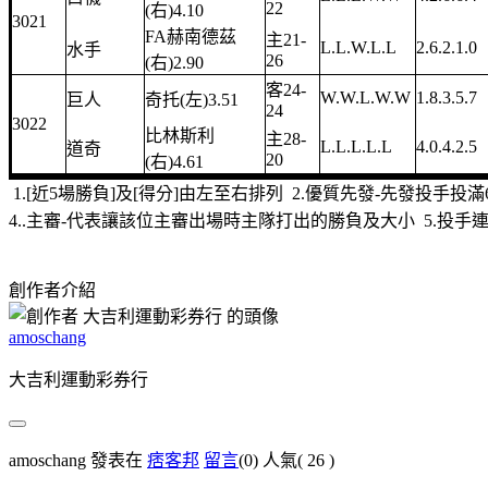
22
(右)4.10
3021
FA赫南德茲
主21-
L.L.W.L.L
2.6.2.1.0
水手
26
(右)2.90
客24-
W.W.L.W.W
1.8.3.5.7
巨人
奇托(左)3.51
24
3022
比林斯利
主28-
L.L.L.L.L
4.0.4.2.5
道奇
20
(右)4.61
1.[近5場勝負]及[得分]由左至右排列 2.優質先發-先發投手投
4..主審-代表讓該位主審出場時主隊打出的勝負及大小 5.投手連勝/
創作者介紹
amoschang
大吉利運動彩券行
amoschang 發表在
痞客邦
留言
(0)
人氣(
26
)