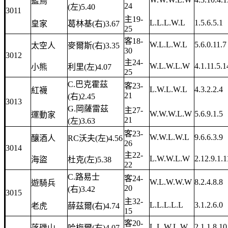
藍鳥
24
(左)5.40
3011
主19-
L.L.L.W.L
1.5.6.5.1
皇家
葛林基(右)3.67
25
客18-
W.L.L.W.L
5.6.0.11.7
太空人
麥爾斯(右)3.35
30
3012
主24-
W.L.W.L.W
4.1.11.5.1
小熊
利里(左)4.07
25
C.巴克霍茲
客23-
L.W.L.W.L
4.3.2.2.4
紅襪
21
(右)2.45
3013
G.岡薩雷茲
主27-
W.W.W.L.W
5.6.9.1.5
運動家
21
(左)3.63
客23-
W.W.L.W.L
9.6.6.3.9
釀酒人
RC沃夫(左)4.56
26
3014
主22-
L.W.W.L.W
2.12.9.1.1
海盜
杜克(左)5.38
22
C.路易士
客24-
W.L.W.W.W
8.2.4.8.8
遊騎兵
20
(右)3.42
3015
主32-
L.L.L.L.L
3.1.2.6.0
老虎
薛茲爾(右)4.74
15
客20-
L.L.W.L.W
2.1.1.8.10
落磯山
哈梅爾(右)4.07