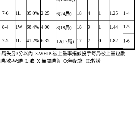
7-6
1L
85.0%
2.25
18
4
1
1.25
1-4
6(24局)
1-5
8-4
1W
68.4%
4.00
18
9
1
1.44
8(18局)
7-5
1L
41.2%
6.35
17
7
0
1.82
1-6
12(17局)
滿6局失分3分以內 3.WHIP-被上壘率指該投手每局被上壘包數
敗-W:勝 L:敗 X:無關勝負 O:無紀錄 H:救援