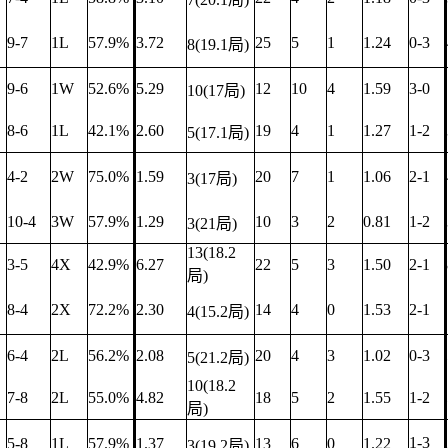
9-7
1L
57.9%
3.72
25
5
1
1.24
0-3
8(19.1局)
9-6
1W
52.6%
5.29
12
10
4
1.59
3-0
10(17局)
8-6
1L
42.1%
2.60
19
4
1
1.27
1-2
5(17.1局)
4-2
2W
75.0%
1.59
20
7
1
1.06
2-1
3(17局)
10-4
3W
57.9%
1.29
10
3
2
0.81
1-2
3(21局)
13(18.2
3-5
4X
42.9%
6.27
22
5
3
1.50
2-1
局)
8-4
2X
72.2%
2.30
14
4
0
1.53
2-1
4(15.2局)
6-4
2L
56.2%
2.08
20
4
3
1.02
0-3
5(21.2局)
10(18.2
7-8
2L
55.0%
4.82
18
5
2
1.55
1-2
局)
1-3
5-8
1L
57.9%
1.37
13
6
0
1.22
3(19.2局)