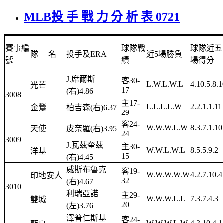
MLB投 手 戰 力 分 析 表 0721
賽事編
球隊戰
球隊近五
隊 名
投手及ERA
近5場勝負
號
績
場得分
J.席爾斯
客30-
L.W.L.W.L
4.10.5.8.1
光芒
17
(右)4.86
3008
主17-
L.L.L.L.W
2.2.1.1.11
金鶯
柏吉森(右)6.37
29
客24-
W.W.W.L.W
8.3.7.1.10
天使
皮奈羅(右)3.95
24
3009
J.瓦茲奎茲
主30-
W.W.L.W.L
8.5.5.9.2
洋基
15
(右)4.45
威斯布魯克
客19-
W.W.W.W.W
4.2.7.10.4
印地安人
32
(右)4.67
3010
利瑞亞諾
主29-
W.W.W.L.L
7.3.7.4.3
雙城
20
(左)3.76
澤普仁斯基
客24-
W.W.W.L.W
4.3.10.4.1