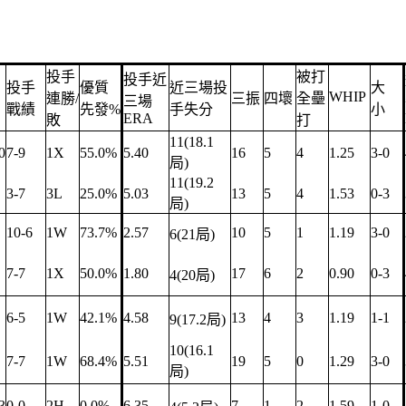
投手
被打
投手近
投手
優質
近三場投
大
WHIP
連勝/
三振
四壞
全壘
三場
戰績
先發%
手失分
小
ERA
敗
打
11(18.1
0
7-9
1X
55.0%
5.40
16
5
4
1.25
3-0
局)
11(19.2
3-7
3L
25.0%
5.03
13
5
4
1.53
0-3
局)
10-6
1W
73.7%
2.57
10
5
1
1.19
3-0
6(21局)
7-7
1X
50.0%
1.80
17
6
2
0.90
0-3
4(20局)
6-5
1W
42.1%
4.58
13
4
3
1.19
1-1
9(17.2局)
10(16.1
7-7
1W
68.4%
5.51
19
5
0
1.29
3-0
局)
3
0-0
2H
0.0%
6.35
7
1
2
1.59
1-0