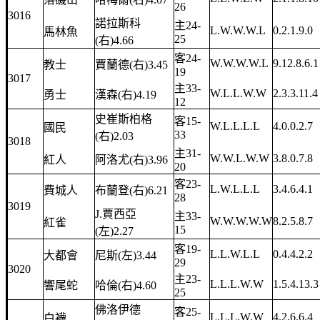
26
3016
諾拉斯科
主24-
L.W.W.W.L
0.2.1.9.0
馬林魚
25
(右)4.66
客24-
W.W.W.W.L
9.12.8.6.1
教士
賈蘭德(右)3.45
19
3017
主33-
W.L.L.W.W
2.3.3.11.4
勇士
漢森(右)4.19
12
史崔斯柏格
客15-
W.L.L.L.L
4.0.0.2.7
國民
33
(右)2.03
3018
主31-
W.W.L.W.W
3.8.0.7.8
紅人
阿洛尤(右)3.96
20
客23-
L.W.L.L.L
3.4.6.4.1
費城人
布蘭登(右)6.21
28
3019
J.賈西亞
主33-
W.W.W.W.W
8.2.5.8.7
紅雀
15
(左)2.27
客19-
L.L.W.L.L
0.4.4.2.2
大都會
尼斯(左)3.44
29
3020
主23-
L.L.L.W.W
1.5.4.13.3
響尾蛇
哈倫(右)4.60
25
佛洛伊德
客25-
L.L.L.W.W
4.2.6.6.4
白襪