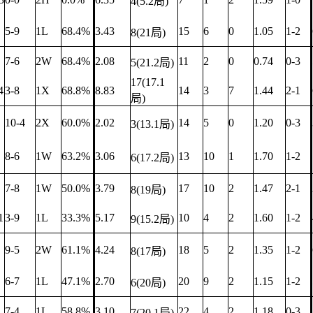
4(5.2局)
5-9
1L
68.4%
3.43
15
6
0
1.05
1-2
8(21局)
7-6
2W
68.4%
2.08
11
2
0
0.74
0-3
5(21.2局)
17(17.1
4
3-8
1X
68.8%
8.83
14
3
7
1.44
2-1
局)
10-4
2X
60.0%
2.02
14
5
0
1.20
0-3
3(13.1局)
8-6
1W
63.2%
3.06
13
10
1
1.70
1-2
6(17.2局)
7-8
1W
50.0%
3.79
17
10
2
1.47
2-1
8(19局)
1
3-9
1L
33.3%
5.17
10
4
2
1.60
1-2
9(15.2局)
9-5
2W
61.1%
4.24
18
5
2
1.35
1-2
8(17局)
6-7
1L
47.1%
2.70
20
9
2
1.15
1-2
6(20局)
7-4
1L
58.8%
3.10
22
4
2
1.18
0-3
7(20.1局)