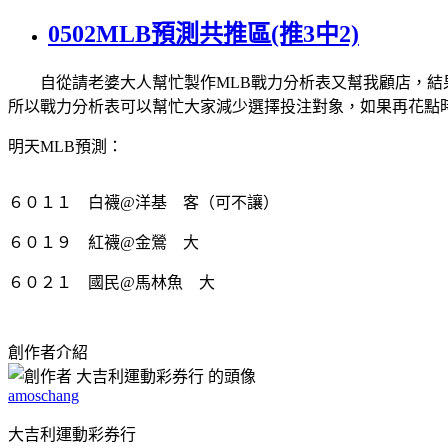
0502MLB預測共推區(推3中2)
自從請老婆大人幫忙製作MLB戰力分析表又幫我顧店，結果
所以戰力分析表可以幫忙大家減少選擇投注對象，如果再花點
明天MLB預測：
６０１１ 白襪@洋基 客（可不讓）
６０１９ 紅襪@金鶯 大
６０２１ 國民@馬林魚 大
創作者介紹
amoschang
大吉利運動彩券行