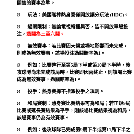
開售的賽事為準。
Ø
玩法：美國職棒熱身賽僅開放讓分玩法
(HDC)
。
Ø
過關限制：無論電視轉播與否，皆不開放單場投
注，
過關為三至六關。
Ø
無效賽事：若比賽因天候或場地影響而未完成，
則成為無效賽事，該場投注過關賠率為
1
。
Ø
例如：比賽進行至第
5
局下半或第
10
局下半時，後
攻球隊尚未完成該局時，比賽即因雨終止，則該場比賽
成為無效賽事，過關賠率為
1
。
Ø
投手：熱身賽採不指派投手之規則。
Ø
和局賽制：熱身賽比賽結果可為和局；若正規
9
局
比賽或延長賽結果為平手，則該場比賽結果視為和局，
該場賽事仍為有效賽事。
Ø
例如：後攻球隊已完成第
9
局下半或第
11
局下半之