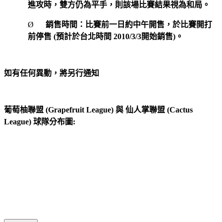
進攻時，雙方仍為平手，則該場比賽結果視為和局。
Ø
銷售時間：比賽前一日約中午開售，於比賽開打
前停售
(
預計於台北時間
2010/3/3
開始銷售
)
。
如有任何異動，將另行通知
葡萄柚聯盟
(Grapefruit League)
與
仙人掌聯盟
(Cactus
League)
球隊分布圖
: