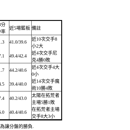
3分
近5場籃板
備註
中率
近10次交手8
1.3
41.0/39.6
小2大
近4次交手尼
7.1
49.4/42.4
克4勝0敗
近4次交手4大
1.7
44.2/40.6
0小
近14次交手魔
4.5
39.4/40.0
術10勝4敗
太陽在拓荒者
7.4
40.2/43.0
主場5勝1敗
在拓荒者主場
6.0
40.4/40.6
交手8大3小
負為讓分盤的勝負.