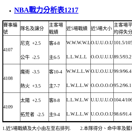
NBA戰力分析表1217
賽事編
主客場
主客場
隊名及讓分
近5場戰績
近5場大小
號
戰績
均得失
W.W.W.W.L
O.U.U.O.U
101.5/10
尼克 +2.5
客4-8
4107
L.L.W.L.L
O.O.U.U.U
89.5/93.2
公牛 -2.5
主6-5
W.W.L.L.W
O.U.O.U.U
99.9/96.4
魔術 -3.5
客10-4
4108
L.W.L.L.W
O.O.O.O.O
95.2/96.1
熱火 +3.5
主7-7
L.L.W.L.W
U.U.U.U.O
104.4/10
太陽 +2.5
客8-8
4109
L.W.L.L.W
U.O.O.O.U
98.6/91.4
拓荒者 -2.5
主9-4
1.近5場戰績及大小由左至右排列. 2.本隊得分、命中率及籃板