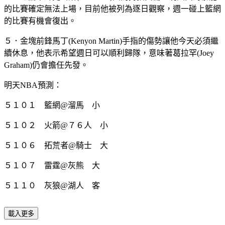
的比賽確定無法上場，目前他被列為逐日觀察，週一碰上籃網
的比賽有機會復出。
５．金塊前鋒馬丁(Kenyon Martin)手指的傷勢讓他今天必須繼
續休息，他表示希望週日可以順利歸隊，意味著葛拉罕(Joey
Graham)仍會擔任先發。
明天NBA預測：
５１０１ 籃網@溜馬 小
５１０２ 火箭@７６人 小
５１０６ 拓荒者@騎士 大
５１０７ 雷霆@灰熊 大
５１１０ 灰狼@湖人 客
載入更多