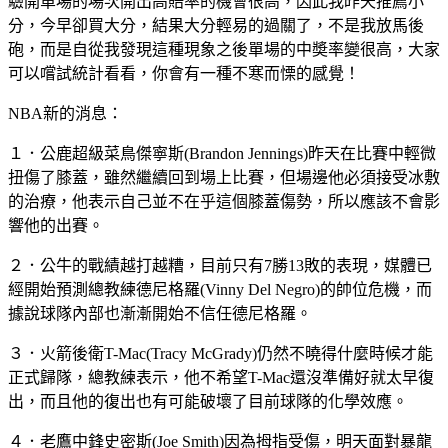
驗開單場的場次開出高賠率的機會很高，因此我昨天推薦小
分，今早卻買大分，結果大分輕易的過關了，不是我放馬後
砲，而是自從我發現這種現象之後單場的中奬率變很高，大家
可以嚐試統計看看，你會有一種不寒而慄的感覺！
NBA新的消息：
１．公鹿超級菜鳥傑寧斯(Brandon Jennings)昨天在比賽中輕微
扭傷了膝蓋，雖然繼續回到場上比賽，但場邊他必須接受冰敷
的治療，他表示自己並不在乎這個膝蓋傷勢，所以應該不會影
響他的出賽。
２．公牛的戰績越打越糟，目前只有7勝13敗的表現，媒體已
經開始預測總教練德尼格羅(Vinny Del Negro)的帥位危機，而
據說球隊內部也漸漸開始不信任德尼格羅。
３．火箭後衛T-Mac(Tracy McGrady)仍然不曉得什麼時候才能
正式歸隊，總教練表示，他不希望T-Mac還沒準備好就太早復
出，而且他的復出也有可能破壞了目前球隊的化學效應。
４．老鷹中鋒史密斯(Joe Smith)因為拇指受傷，明天面對暴龍