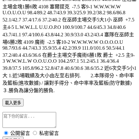
主場金塊1勝6敗 4108 塞爾提克 -7.5 客9-1 W.W.W.W.W
U.O.U.O.U 98.4/89.2 48.7/43.9 39.3/25.9 39.2/38.2 98.6/86.8
52.1/42.7 37.4/17.6 37.2/40.2 在巫師主場交手5大1小 巫師 +7.5
主4-5 L.W.W.L.L U.U.O.P.O 100.9/100.7 44.6/45.3 34.8/40.6
43.7/41.1 97.4/100.6 43.8/44.2 30.9/33.0 43.2/43.4 塞隊在巫師主
場6勝2敗 4109 魔術 -2.5 客10-2 W.W.W.W.W O.O.O.O.U
98.7/93.6 44.7/43.3 35.9/35.4 42.2/39.9 111.0/101.6 50.5/44.1
37.2/40.4 43.6/36.6 在爵士主場交手魔術6勝1敗 爵士 +2.5 主9-
3 W.W.W.L.W O.O.U.O.O 104.2/97.1 51.2/45.1 36.4/36.4
39.8/37.5 105.8/96.2 52.8/47.8 40.6/30.6 38.6/35.2 近6次交手5小1
大 1.近5場戰績及大小由左至右排列. 2.本隊得分、命中率
及籃板(進攻數據) / 讓對手得分、命中率率及籃板(防守數據)
３.勝負為讓分盤的勝負.
載入更多
公開留言
私密留言