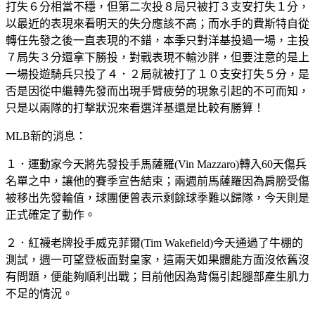
打失６分相當不穩，但第二次投８局只被打３支安打失１分，
以最近的表現來看明天的失分應該不高；而水手的費斯特自從
轉任先發之後一直表現的不錯，本季只對洋基投過一場，主投
７局失３分還拿下勝投，對戰表現不輸沙胖，但要注意的是上
一場投遊騎兵只投了４．２局就被打了１０支安打失５分，是
否是因從中繼轉先發而出現手臂疲勞的現象引起的不可而知，
只是以兩隊的打撃狀況來看選洋基還是比較有勝算！
MLB新的消息：
１．運動家今天將先發投手馬薩羅(Vin Mazzaro)轉入60天傷兵
名單之中，讓他的賽季宣告結束；兩週前馬薩羅因為肩膀受傷
被移出先發輪值，球團便曾表示剩餘球季難以歸隊，今天則是
正式確定了動作。
２．紅襪老牌投手威克菲爾(Tim Wakefield)今天通過了牛棚的
測試，週一可望登板面對皇家，這兩天如果體能方面沒依舊沒
有問題，便能夠順利出戰；目前他因為背傷引起腿部產生肌力
不足的情況。