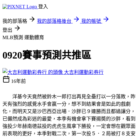
登入
我的部落格
我的部落格後台
我的帳號
登出
MLB預測
運動體育
0920賽事預測共推區
大吉利運動彩券行
16年前
洋基今天竟然被鈴木一郎打出再見全壘打以一分落敗，昨
天有強烈的感覺水手會贏一分，想不到結果會是如此的戲劇
化，而明天又是沙巴西亞出場．沙胖已９連勝而且都過讓分，
已儼然成為彩迷的最愛，本季有機會拿下賽揚奬的沙胖，看到
強投少年赫南德茲投的虎虎生風拿下勝投，一定會想在觀眾面
前表現的更好，本季對戰二次，第一次投５．２局被打８支安