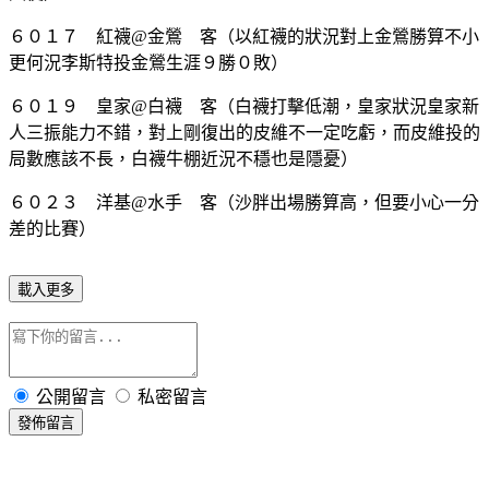
６０１７ 紅襪@金鶯 客（以紅襪的狀況對上金鶯勝算不小
更何況李斯特投金鶯生涯９勝０敗）
６０１９ 皇家@白襪 客（白襪打擊低潮，皇家狀況皇家新
人三振能力不錯，對上剛復出的皮維不一定吃虧，而皮維投的
局數應該不長，白襪牛棚近況不穩也是隱憂）
６０２３ 洋基@水手 客（沙胖出場勝算高，但要小心一分
差的比賽）
載入更多
公開留言
私密留言
發佈留言