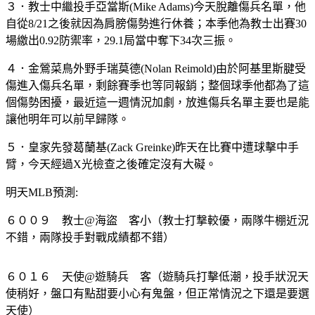
３．教士中繼投手亞當斯(Mike Adams)今天脫離傷兵名單，他
自從8/21之後就因為肩膀傷勢進行休養；本季他為教士出賽30
場繳出0.92防禦率，29.1局當中奪下34次三振。
４．金鶯菜鳥外野手瑞莫德(Nolan Reimold)由於阿基里斯腱受
傷進入傷兵名單，剩餘賽季也等同報銷；整個球季他都為了這
個傷勢困擾，最近這一週情況加劇，放進傷兵名單主要也是能
讓他明年可以前早歸隊。
５．皇家先發葛蘭基(Zack Greinke)昨天在比賽中遭球擊中手
臂，今天經過X光檢查之後確定沒有大礙。
明天MLB預測:
６００９ 教士@海盜 客小（教士打撃較優，兩隊牛棚近況
不錯，兩隊投手對戰成績都不錯）
６０１６ 天使@遊騎兵 客（遊騎兵打擊低潮，投手狀況天
使稍好，盤口有點甜要小心有鬼盤，但正常情況之下還是要選
天使）