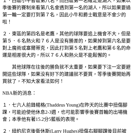
１．西區小牛暫區第八名，而西區第一名確定是湖人，如果以
季後賽的賽制來看第八名會遇到第一名的湖人，所以如果要過
第一輪一定要打到第７名，因此小牛和爵士戰意是不會少的
啦！
２．東區的第四名是老鷹，其他的球隊要追上機會不大，但是
第５．６名熱火和７６人是没有勝差的，如果掉到第六名是要
對上魔術或塞爾蒂克，因此打到第５名對上老鷹和第６名的命
運是相差很大的，所以７６人和熱火是不能鬆懈的。
其他球隊在往後的勝負就不太重要，如果要下注一定要避
開這些球隊，如果没有好下的建議就不要買，等季後賽開始再
買就了，不知大家看法如何！
NBA新的消息：
１．七六人前鋒楊格(Thaddeus Young)在昨天的比賽中扭傷腳
踝，可能迫使他休息2-3週，也可能影響季後賽首輪的出場機
會；本季他有著15.2分5籃板的表現。
２．紐約尼克後衛休斯(Larry Hughes)扭傷右腳腳踝後目前被