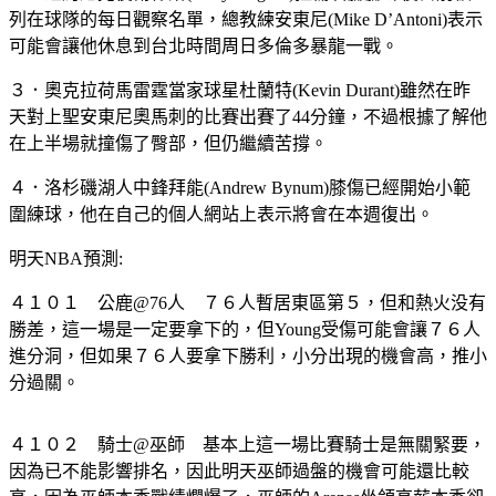
列在球隊的每日觀察名單，總教練安東尼(Mike D’Antoni)表示
可能會讓他休息到台北時間周日多倫多暴龍一戰。
３．奧克拉荷馬雷霆當家球星杜蘭特(Kevin Durant)雖然在昨
天對上聖安東尼奧馬刺的比賽出賽了44分鐘，不過根據了解他
在上半場就撞傷了臀部，但仍繼續苦撐。
４．洛杉磯湖人中鋒拜能(Andrew Bynum)膝傷已經開始小範
圍練球，他在自己的個人網站上表示將會在本週復出。
明天NBA預測:
４１０１ 公鹿@76人 ７６人暫居東區第５，但和熱火没有
勝差，這一場是一定要拿下的，但Young受傷可能會讓７６人
進分洞，但如果７６人要拿下勝利，小分出現的機會高，推小
分過關。
４１０２ 騎士@巫師 基本上這一場比賽騎士是無關緊要，
因為已不能影響排名，因此明天巫師過盤的機會可能還比較