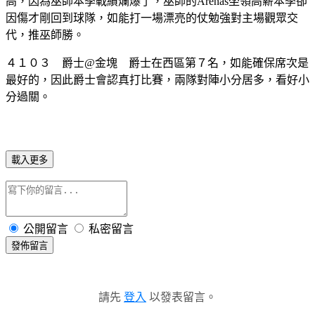
高，因為巫師本季戰績爛爆了，巫師的Arenas坐領高薪本季卻
因傷才剛回到球隊，如能打一場漂亮的仗勉強對主場觀眾交
代，推巫師勝。
４１０３ 爵士@金塊 爵士在西區第７名，如能確保席次是
最好的，因此爵士會認真打比賽，兩隊對陣小分居多，看好小
分過關。
載入更多
公開留言
私密留言
發佈留言
請先
登入
以發表留言。